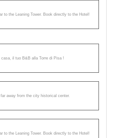
ear to the Leaning Tower. Book directly to the Hotel!
a casa, il tuo B&B alla Torre di Pisa !
far away from the city historical center.
ear to the Leaning Tower. Book directly to the Hotel!