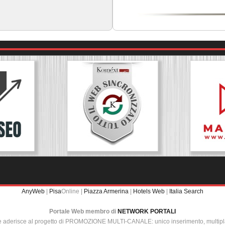
AnyWeb
|
Pisa
Online |
Piazza Armerina
|
Hotels Web
|
Italia Search
Portale Web membro di
NETWORK PORTALI
e aderisce al progetto di PROMOZIONE MULTI-CANALE: unico inserimento, multip