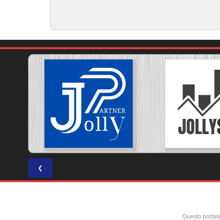
❮
Questo portal