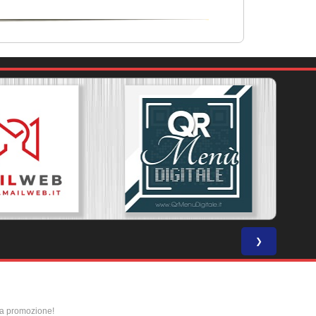
❯
la promozione!