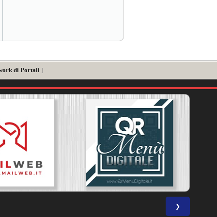
work di Portali
]
❯