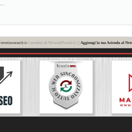
...
trentinosearch.it
è membro di NetworkPortali.it | [
Aggiungi la tua Azienda al Net