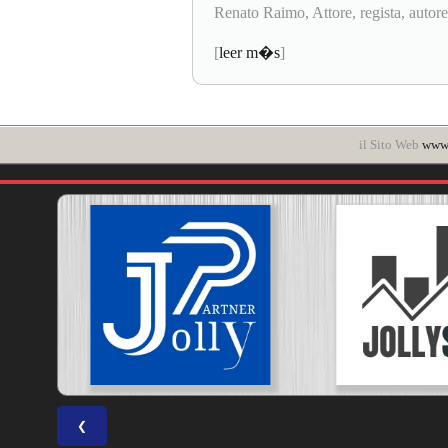
Renato Raimo, Attore, regista, autore.
[
leer m�s
]
il Sito Web
www.
❮