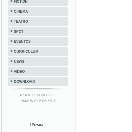
FICTION
CINEMA
TEATRO
SPOT
EVENTOS
CURRICULUM
NEWS
VIDEO
DOWNLOAD
RENATO RAIMO - C.F.
RMARNT63E05I158T
[
Privacy
]