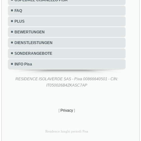
OSPEDALE CISANELLO PISA
FAQ
PLUS
BEWERTUNGEN
DIENSTLEISTUNGEN
SONDERANGEBOTE
INFO Pisa
RESIDENCE ISOLAVERDE SAS - P.iva 00866640501 - CIN:
IT050026B4ZKASC7AP
[
Privacy
]
Residence lunghi periodi Pisa