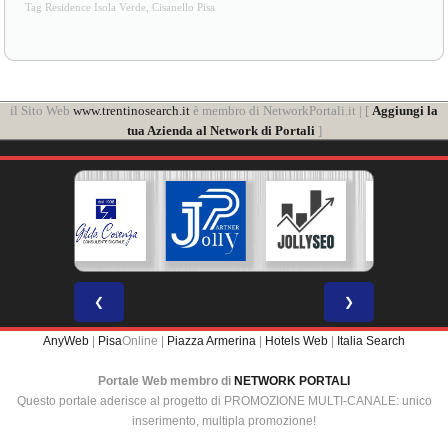
Tag Residence Isola Verde, Cisanello Pisa
il Sito Web
www.trentinosearch.it
è membro di NetworkPortali.it | [
Aggiungi la
tua Azienda al Network di Portali
]
❮
❯
AnyWeb
|
Pisa
Online |
Piazza Armerina
|
Hotels Web
|
Italia Search
Portale Web membro di
NETWORK PORTALI
Questo portale aderisce al progetto di PROMOZIONE MULTI-CANALE: unico
inserimento, multipla promozione!