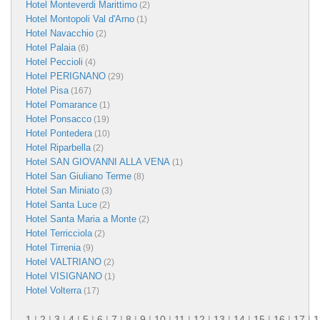
Hotel Monteverdi Marittimo
(2)
Hotel Montopoli Val d'Arno
(1)
Hotel Navacchio
(2)
Hotel Palaia
(6)
Hotel Peccioli
(4)
Hotel PERIGNANO
(29)
Hotel Pisa
(167)
Hotel Pomarance
(1)
Hotel Ponsacco
(19)
Hotel Pontedera
(10)
Hotel Riparbella
(2)
Hotel SAN GIOVANNI ALLA VENA
(1)
Hotel San Giuliano Terme
(8)
Hotel San Miniato
(3)
Hotel Santa Luce
(2)
Hotel Santa Maria a Monte
(2)
Hotel Terricciola
(2)
Hotel Tirrenia
(9)
Hotel VALTRIANO
(2)
Hotel VISIGNANO
(1)
Hotel Volterra
(17)
1
|
2
|
3
|
4
|
5
|
6
|
7
|
8
|
9
|
10
|
11
|
12
|
13
|
14
|
15
|
16
|
17
|
1