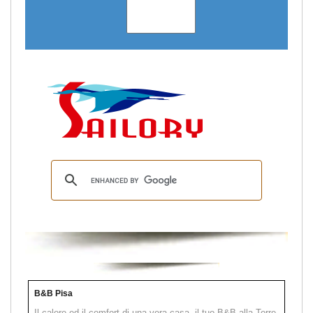
B&B Pisa
Il calore ed il comfort di una vera casa, il tuo B&B alla Torre