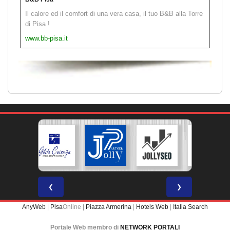
Il calore ed il comfort di una vera casa, il tuo B&B alla Torre
di Pisa !
www.bb-pisa.it
❮
❯
AnyWeb
|
Pisa
Online |
Piazza Armerina
|
Hotels Web
|
Italia Search
Portale Web membro di
NETWORK PORTALI