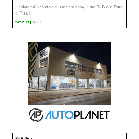
Il calore ed il comfort di una vera casa, il tuo B&B alla Torre
di Pisa !
www.bb-pisa.it
B&B Pisa