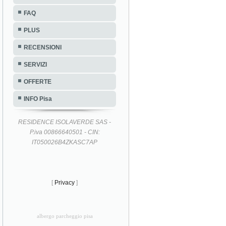
FAQ
PLUS
RECENSIONI
SERVIZI
OFFERTE
INFO Pisa
RESIDENCE ISOLAVERDE SAS -
P.iva 00866640501 - CIN:
IT050026B4ZKASC7AP
[
Privacy
]
albergo parcheggio pisa