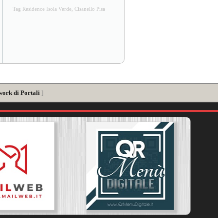
Tag Residence Isola Verde, Cisanello Pisa
work di Portali
]