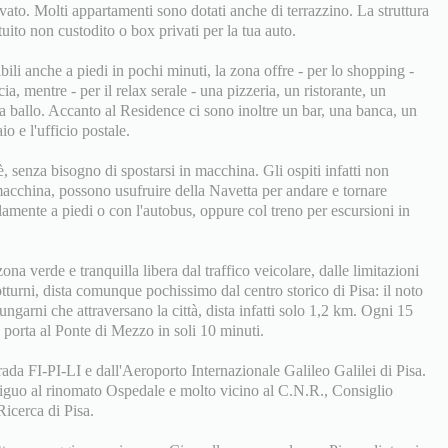
vato. Molti appartamenti sono dotati anche di terrazzino. La struttura
ito non custodito o box privati per la tua auto.
ili anche a piedi in pochi minuti, la zona offre - per lo shopping -
a, mentre - per il relax serale - una pizzeria, un ristorante, un
a ballo. Accanto al Residence ci sono inoltre un bar, una banca, un
o e l'ufficio postale.
, senza bisogno di spostarsi in macchina. Gli ospiti infatti non
acchina, possono usufruire della Navetta per andare e tornare
llamente a piedi o con l'autobus, oppure col treno per escursioni in
na verde e tranquilla libera dal traffico veicolare, dalle limitazioni
turni, dista comunque pochissimo dal centro storico di Pisa: il noto
ungarni che attraversano la città, dista infatti solo 1,2 km. Ogni 15
porta al Ponte di Mezzo in soli 10 minuti.
rada FI-PI-LI e dall'Aeroporto Internazionale Galileo Galilei di Pisa.
attiguo al rinomato Ospedale e molto vicino al C.N.R., Consiglio
icerca di Pisa.