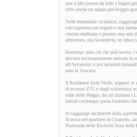
una o più camere da letto e bagno pri
offre anche un ampio parcheggio gratu
Nelle immediate vicinanze, raggiungib
vari supermercati negozi e una farmaci
cinema multisala e persino una sala d
alimentari, una lavanderia, un tabaccai
Insomma: tutto ciò che può servire c'è
devono necessariamente arrivare in m
all'Aeroporto, e poi spostarsi tranqui
tutta la Toscana.
Il Residence Isola Verde, seppure in zo
di accesso ZTL e dagli schiamazzi not
viale delle Piagge, da cui iniziano i L
minuti comunque passa l'autobus che 
Si raggiunge facilmente dalla superst
Si trova nel quartiere di Cisanello, 
Nazionale delle Ricerche Area della R