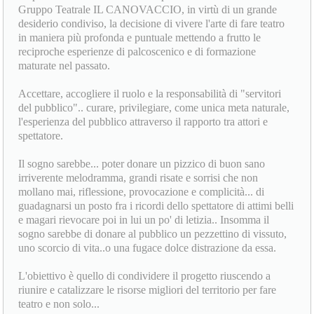
Joanne Lorelli nel giugno del 2019.
Dopo aver collaborato entrambi per oltre un ventennio nel
Gruppo Teatrale IL CANOVACCIO, in virtù di un grande
desiderio condiviso, la decisione di vivere l'arte di fare teatro
in maniera più profonda e puntuale mettendo a frutto le
reciproche esperienze di palcoscenico e di formazione
maturate nel passato.
Accettare, accogliere il ruolo e la responsabilità di "servitori
del pubblico".. curare, privilegiare, come unica meta naturale,
l'esperienza del pubblico attraverso il rapporto tra attori e
spettatore.
Il sogno sarebbe... poter donare un pizzico di buon sano
irriverente melodramma, grandi risate e sorrisi che non
mollano mai, riflessione, provocazione e complicità... di
guadagnarsi un posto fra i ricordi dello spettatore di attimi belli
e magari rievocare poi in lui un po' di letizia.. Insomma il
sogno sarebbe di donare al pubblico un pezzettino di vissuto,
uno scorcio di vita..o una fugace dolce distrazione da essa.
L'obiettivo è quello di condividere il progetto riuscendo a