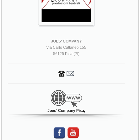
JOES' COMPANY
Via Carlo Cattaneo 155
56125 Pisa (PI)
Joes' Company Pisa,