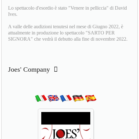
riunire e catalizzare le risorse migliori del territorio per fare
teatro e non solo...
Lo spettacolo d'esordio è stato "Venere in pelliccia" di David
Ives.
A valle delle audizioni tenutesi nel mese di Giugno 2022, è
attualmente in produzione lo spettacolo "SARTO PER
SIGNORA" che vedrà il debutto alla fine di novembre 2022.
Joes' Company