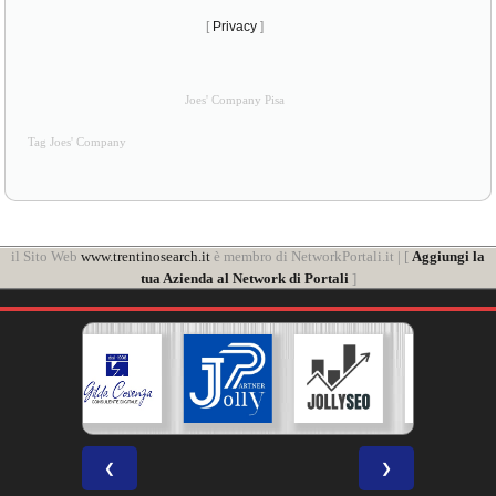
[
Privacy
]
Joes' Company Pisa
Tag Joes' Company
il Sito Web
www.trentinosearch.it
è membro di NetworkPortali.it | [
Aggiungi la
tua Azienda al Network di Portali
]