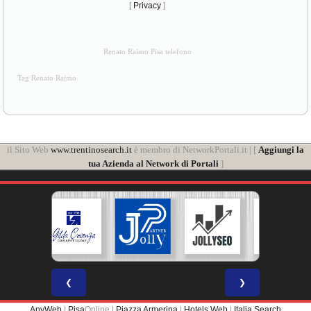
[
Privacy
]
Renato Raimo Pisa telefono
Tag Renato Raimo
il Sito Web
www.trentinosearch.it
è membro di NetworkPortali.it | [
Aggiungi la
tua Azienda al Network di Portali
]
❮
❯
AnyWeb
|
Pisa
Online |
Piazza Armerina
|
Hotels Web
|
Italia Search