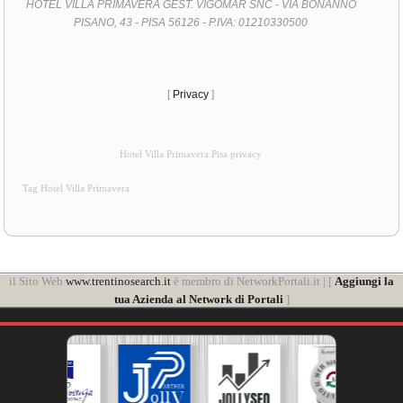
HOTEL VILLA PRIMAVERA GEST. VIGOMAR SNC - VIA BONANNO
PISANO, 43 - PISA 56126 - P.IVA: 01210330500
[
Privacy
]
Hotel Villa Primavera Pisa privacy
Tag Hotel Villa Primavera
il Sito Web
www.trentinosearch.it
è membro di NetworkPortali.it | [
Aggiungi la
tua Azienda al Network di Portali
]