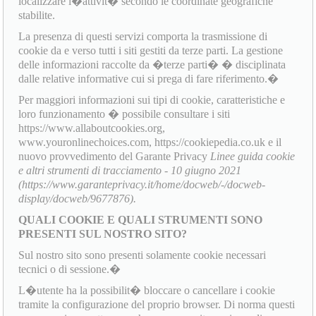
localizzare l�attivit� secondo le coordinate geografiche
stabilite.
La presenza di questi servizi comporta la trasmissione di
cookie da e verso tutti i siti gestiti da terze parti. La gestione
delle informazioni raccolte da �terze parti� � disciplinata
dalle relative informative cui si prega di fare riferimento.�
Per maggiori informazioni sui tipi di cookie, caratteristiche e
loro funzionamento � possibile consultare i siti
https://www.allaboutcookies.org,
www.youronlinechoices.com, https://cookiepedia.co.uk e il
nuovo provvedimento del Garante Privacy
Linee guida cookie
e altri strumenti di tracciamento - 10 giugno 2021
(https://www.garanteprivacy.it/home/docweb/-/docweb-
display/docweb/9677876).
QUALI COOKIE E QUALI STRUMENTI SONO
PRESENTI SUL NOSTRO SITO?
Sul nostro sito sono presenti solamente cookie necessari
tecnici o di sessione.�
L�utente ha la possibilit� bloccare o cancellare i cookie
tramite la configurazione del proprio browser. Di norma questi