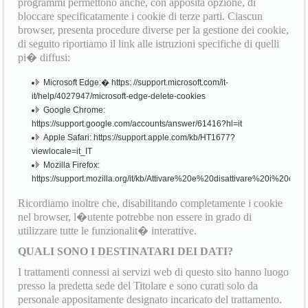
programmi permettono anche, con apposita opzione, di
bloccare specificatamente i cookie di terze parti. Ciascun
browser, presenta procedure diverse per la gestione dei cookie,
di seguito riportiamo il link alle istruzioni specifiche di quelli
pi� diffusi:
Microsoft Edge:� https: //support.microsoft.com/it-
it/help/4027947/microsoft-edge-delete-cookies
Google Chrome:
https://support.google.com/accounts/answer/61416?hl=it
Apple Safari: https://support.apple.com/kb/HT1677?
viewlocale=it_IT
Mozilla Firefox:
https://support.mozilla.org/it/kb/Attivare%20e%20disattivare%20i%20cook
Ricordiamo inoltre che, disabilitando completamente i cookie
nel browser, l�utente potrebbe non essere in grado di
utilizzare tutte le funzionalit� interattive.
QUALI SONO I DESTINATARI DEI DATI?
I trattamenti connessi ai servizi web di questo sito hanno luogo
presso la predetta sede del Titolare e sono curati solo da
personale appositamente designato incaricato del trattamento.