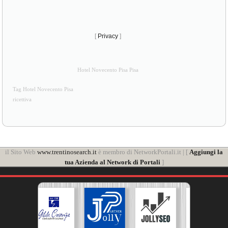
[
Privacy
]
Hotel Novecento Pisa Pisa
Tag Hotel Novecento Pisa
ricettiva
il Sito Web
www.trentinosearch.it
è membro di NetworkPortali.it | [
Aggiungi la
tua Azienda al Network di Portali
]