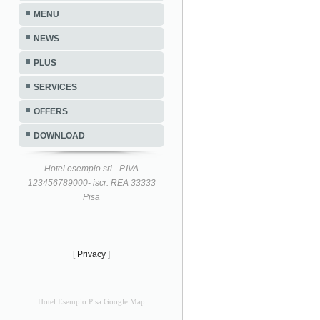
MENU
NEWS
PLUS
SERVICES
OFFERS
DOWNLOAD
Hotel esempio srl - P.IVA
123456789000- iscr. REA 33333
Pisa
[
Privacy
]
Hotel Esempio Pisa Google Map