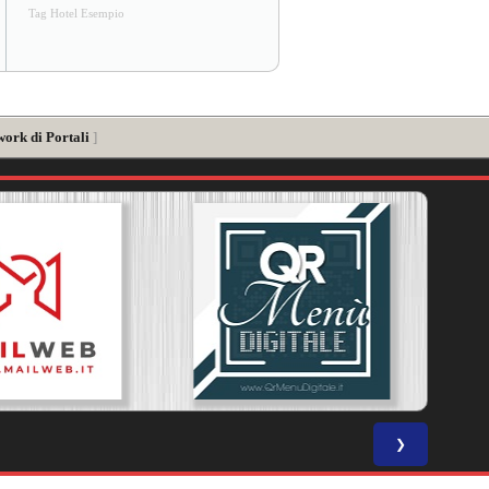
Tag Hotel Esempio
work di Portali
]
❯