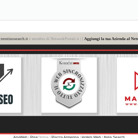
trentinosearch.it
è membro di NetworkPortali.it | [
Aggiungi la tua Azienda al Net
AnyWeb
|
Pisa
Online |
Piazza Armerina
|
Hotels Web
|
Italia Search