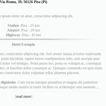
Via Roma, 39, 56126 Pisa (Pi)
sum dolor sit amet, consectetur adipiscing elit.
Station
:Pisa - 25 km
Airport
:Pisa - 20 km
Highway
:Pisa - 45 km
Hotel Esempio
 consectetur adipiscing elit. Sed ornare massa at tortor malesuada
et porta tincidunt, sapien lorem condimentum odio, non suscipit urna
 dolor vel tristique. Proin purus leo, porta eu volutpat ac, consequat
leo, et faucibus tellus consequat ac. Quisque commodo est quis enim
am consectetur dolor vulputate tellus pharetra placerat.
r
dignissim
. Cum sociis natoque penatibus et magnis dis parturient
que mollis mauris ut tortor facilisis eu scelerisque sem molestie....
[
read more
]