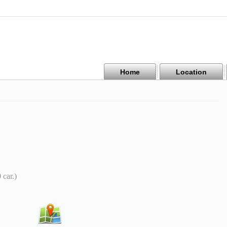
Home
Location
 car.)