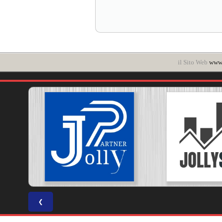
il Sito Web
www.
❮