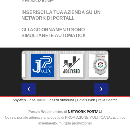
PROMOZIONE!
INSERISCI LA TUA AZIENDA SU UN
NETWORK DI PORTALI
.
GLI AGGIORNAMENTI SONO
SIMULTANEI E AUTOMATICI!
❮
❯
AnyWeb
|
Pisa
Online |
Piazza Armerina
|
Hotels Web
|
Italia Search
Portale Web membro di
NETWORK PORTALI
Questo portale aderisce al progetto di PROMOZIONE MULTI-CANALE: unico
inserimento, multipla promozione!