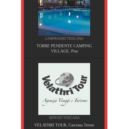
CAMPEGGIO TOSCANA
TORRE PENDENTE CAMPING
VILLAGE, Pisa
CILIA
SERVIZI TOSCANA
AOBAB,
VELATHRI TOUR, Casciana Terme