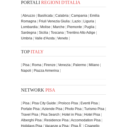
PORTALI
REGIONI D'ITALIA
[
Abruzzo
|
Basilicata
|
Calabria
|
Campania
|
Emilia
Romagna
|
Friuli Venezia Giulia
|
Lazio
|
Liguria
|
Lombardia
|
Molise
|
Marche
|
Piemonte
|
Puglia
|
Sardegna
|
Sicilia
|
Toscana
|
Trentino Alto Adige
|
Umbria
|
Valle d'Aosta
|
Veneto
]
TOP
ITALY
[
Pisa
|
Roma
|
Firenze
|
Venezia
|
Palermo
|
Milano
|
Napoli
|
Piazza Armerina
]
NETWORK
PISA
[
Pisa
|
Pisa City Guide
|
Proloco Pisa
|
Eventi Pisa
|
Portale Pisa
|
Aziende Pisa
|
Photo Pisa
|
Turismo Pisa
|
Travel Pisa
|
Pisa Search
|
Hotel in Pisa
|
Hotel Pisa
|
Alberghi Pisa
|
Residence Pisa
|
Accomodation Pisa
|
Holidays Pisa
|
Vacanze a Pisa
|
Pisa Ã¨
|
Cisanello