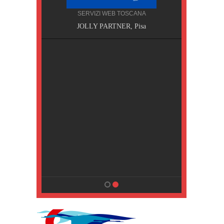
SERVIZI WEB TOSCANA
, Pisa
JOLLY PARTNER, Pisa
NA
MPING