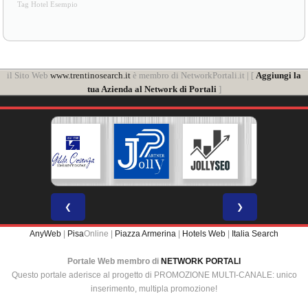
Tag Hotel Esempio
il Sito Web
www.trentinosearch.it
è membro di NetworkPortali.it | [
Aggiungi la
tua Azienda al Network di Portali
]
❮
❯
AnyWeb
|
Pisa
Online |
Piazza Armerina
|
Hotels Web
|
Italia Search
Portale Web membro di
NETWORK PORTALI
Questo portale aderisce al progetto di PROMOZIONE MULTI-CANALE: unico
inserimento, multipla promozione!